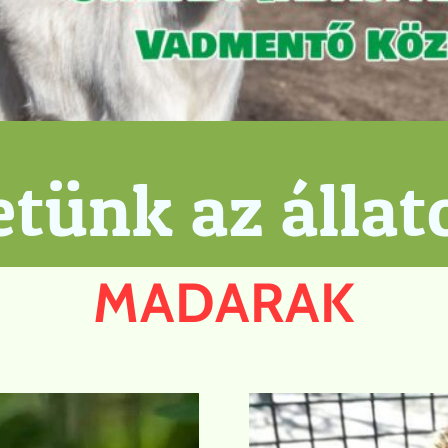
etünk az állat
MADARAK