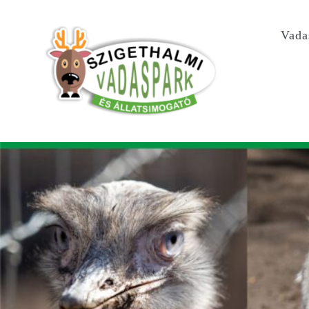
Kihagyás
Vada