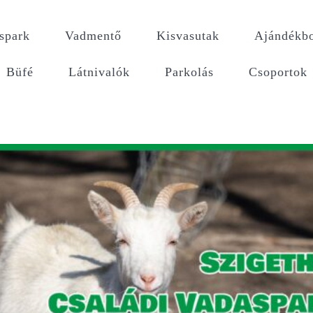
spark
Vadmentő
Kisvasutak
Ajándékbo
Büfé
Látnivalók
Parkolás
Csoportok