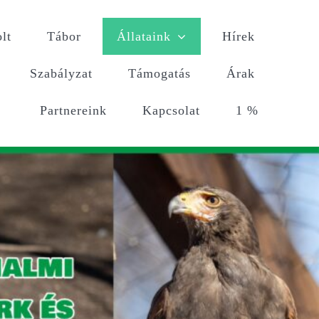
lt
Tábor
Állataink
Hírek
Szabályzat
Támogatás
Árak
Partnereink
Kapcsolat
1 %