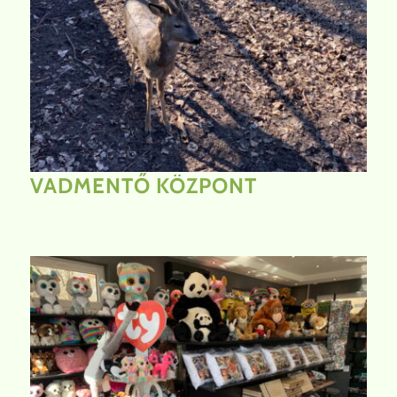
VADMENTŐ
KÖZPONT