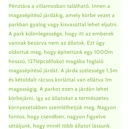
Pénztára a villamosban található. Innen a
magasépítésű járdákig, amely körbe vezet a
Támogatás
parkban gyalog vagy kisvasúttal lehet eljutni.
A park különlegessége, hogy itt az emberek
Árak
vannak bezárva nem az állatok. Ezt úgy
oldottuk meg, hogy építettünk egy 1000m
Partnereink
hosszú, 127lépcsőfokot magába foglaló
magasépítésű járdát. A járda szélessége 1,5m
Kapcsolat
és kétoldalt rácsos korláttal van ellátva 1m
magasságig. A parkot ezen a járdán lehet
1 %
körbejárni, így az állatokat a természetes
környezetükben szemlélhetjük meg. Nagyon
fontos, hogy csendben, nagyon figyelve
sétáljunk, hogy minél több állatot lássunk.