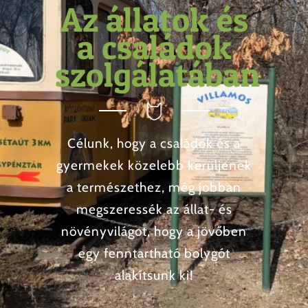
Az állatok és
a családok
szolgálatában
Célunk, hogy a családok és a
gyermekek közelebb kerüljenek
a természethez, még jobban
megszeressék az állat- és
növényvilágot, hogy a jövőben
egy fenntartható bolygót
alakítsunk ki!