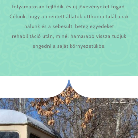
folyamatosan fejlődik, és új jövevényeket fogad.
Célunk, hogy a mentett állatok otthonra találjanak
nálunk és a sebesült, beteg egyedeket
rehabilitáció után, minél hamarabb vissza tudjuk
engedni a saját környezetükbe.