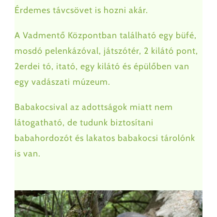
Érdemes távcsövet is hozni akár.
A Vadmentő Központban található egy büfé,
mosdó pelenkázóval, játszótér, 2 kilátó pont,
2erdei tó, itató, egy kilátó és épülőben van
egy vadászati múzeum.
Babakocsival az adottságok miatt nem
látogatható, de tudunk biztosítani
babahordozót és lakatos babakocsi tárolónk
is van.