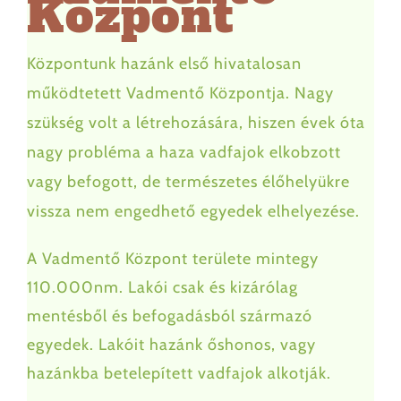
Központ
Állataink
Központunk hazánk első hivatalosan
működtetett Vadmentő Központja. Nagy
Hírek
szükség volt a létrehozására, hiszen évek óta
nagy probléma a haza vadfajok elkobzott
Büfé
vagy befogott, de természetes élőhelyükre
vissza nem engedhető egyedek elhelyezése.
Látnivalók
A Vadmentő Központ területe mintegy
Parkolás
110.000nm. Lakói csak és kizárólag
mentésből és befogadásból származó
Csoportok
egyedek. Lakóit hazánk őshonos, vagy
hazánkba betelepített vadfajok alkotják.
Szabályzat