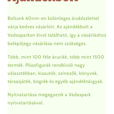
Állataink
Boltunk 60nm-en különleges árukészlettel
várja kedves vásárlóit. Az ajándékbolt a
Hírek
Vadasparkon kívül található, így a vásárláshoz
belépőjegy vásárlása nem szükséges.
Büfé
Több, mint 100 féle árucikk, több mint 1500
Látnivalók
termék. Plüssfigurák rendkívüli nagy
választékban, kisautók, színezők, könyvek,
Parkolás
társasjáték, bögrék és egyéb ajándéktárgyak.
Csoportok
Nyitvatartása megegyezik a Vadaspark
nyitvatartásával.
Szabályzat