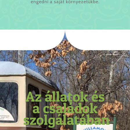
engedni a saját környezetükbe.
Az állatok és
a családok
szolgálatában