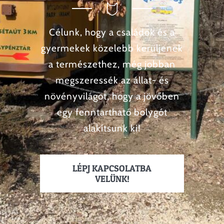
Célunk, hogy a családok és a
gyermekek közelebb kerüljenek
a természethez, még jobban
megszeressék az állat- és
növényvilágot, hogy a jövőben
egy fenntartható bolygót
alakítsunk ki!
LÉPJ KAPCSOLATBA
VELÜNK!