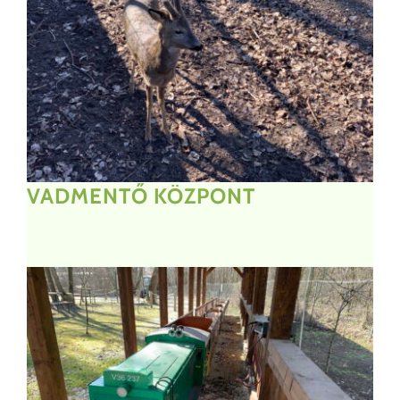
VADMENTŐ
KÖZPONT