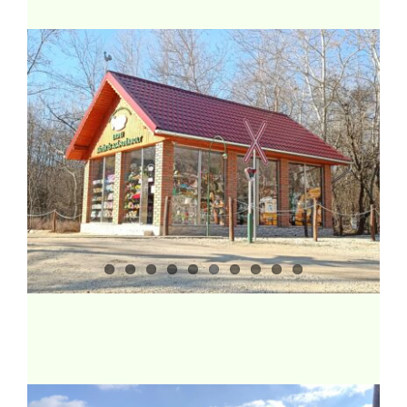
Támogatás
Árak
Partnereink
Kapcsolat
1 %