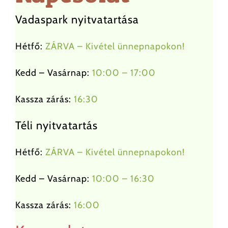
Vadaspark nyitvatartása
Állataink
Hétfő:
ZÁRVA – Kivétel ünnepnapokon!
Hírek
Kedd – Vasárnap:
10:00 – 17:00
Büfé
Kassza zárás:
16:30
Látnivalók
Téli nyitvatartás
Hétfő:
ZÁRVA – Kivétel ünnepnapokon!
Parkolás
Kedd – Vasárnap:
10:00 – 16:30
Csoportok
Kassza zárás:
16:00
Szabályzat