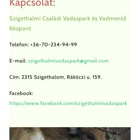
Kapcsolat:
Támogatás
Szigethalmi Családi Vadaspark és Vadmentő
Központ
Árak
Telefon: +36-70-234-94-99
Partnereink
E-mail:
szigethalmivadaspark@gmail.com
Cím: 2315 Szigethalom, Rákóczi u. 159.
Kapcsolat
Facebook:
1 %
https://www.facebook.com/szigethalmivadaspark