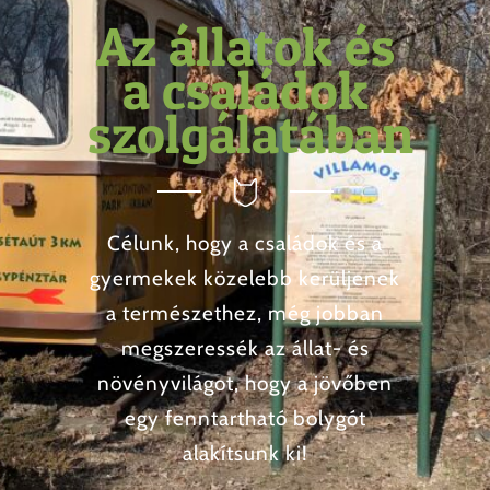
Az állatok és
a családok
szolgálatában
Célunk, hogy a családok és a
gyermekek közelebb kerüljenek
a természethez, még jobban
megszeressék az állat- és
növényvilágot, hogy a jövőben
egy fenntartható bolygót
alakítsunk ki!