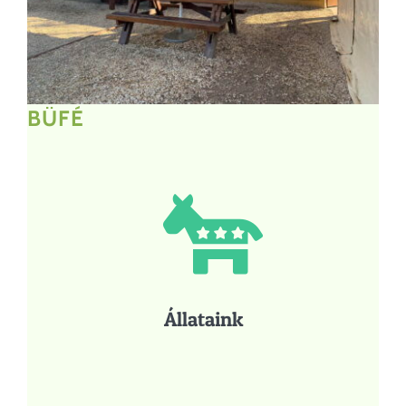
BÜFÉ
Állataink