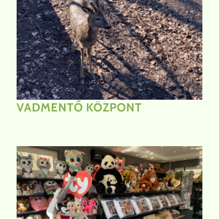
VADMENTŐ
KÖZPONT