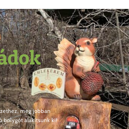
ládok
szethez, még jobban
 bolygót alakítsunk ki!