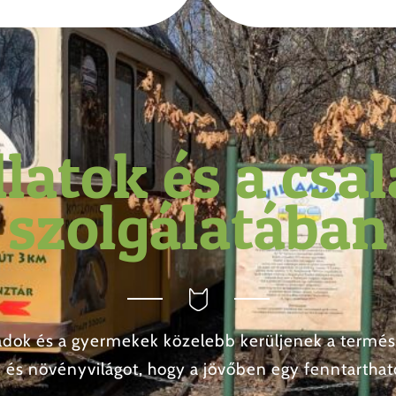
llatok és a csa
szolgálatában
ládok és a gyermekek közelebb kerüljenek a termé
 és növényvilágot, hogy a jövőben egy fenntartható