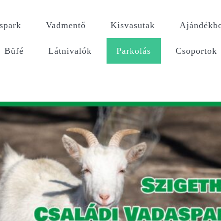
spark
Vadmentő
Kisvasutak
Ajándékbo
Büfé
Látnivalók
Parkolás
Csoportok