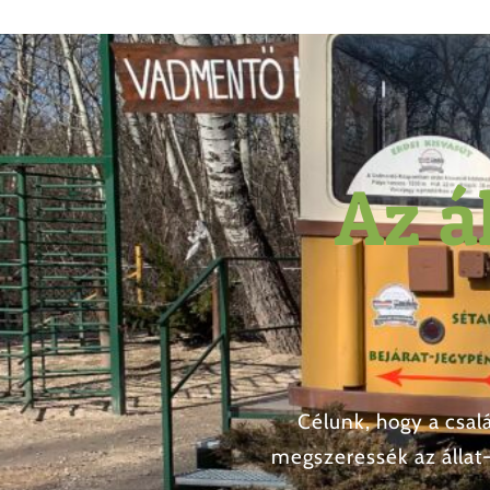
Az á
Célunk, hogy a csa
megszeressék az állat-