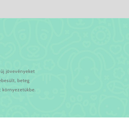
új jövevényeket
ebesült, beteg
t környezetükbe.