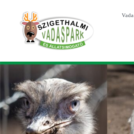
Kihagyás
Vada