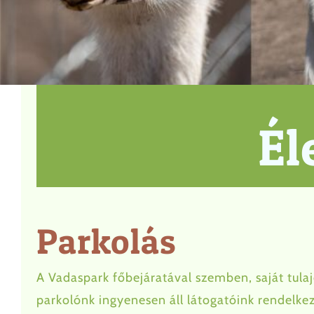
Él
Parkolás
A Vadaspark főbejáratával szemben, saját tu
parkolónk ingyenesen áll látogatóink rendelke