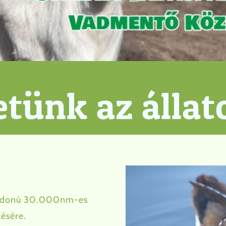
etünk az állat
lajdonú 30.000nm-es
zésére.