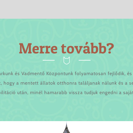
Merre
tovább?
arkunk és Vadmentő Központunk folyamatosan fejlődik, és 
, hogy a mentett állatok otthonra találjanak nálunk és a s
ilitáció után, minél hamarabb vissza tudjuk engedni a sajá