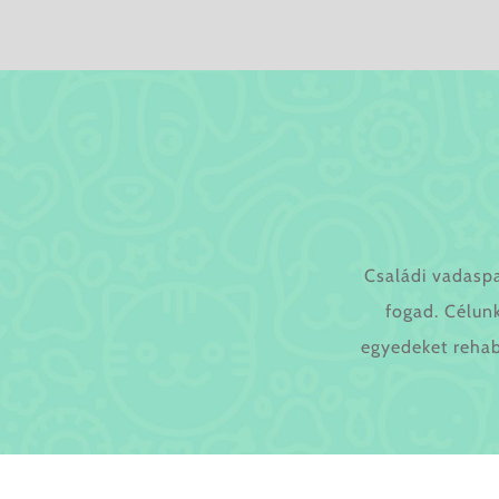
Családi vadasp
fogad. Célunk
egyedeket rehab