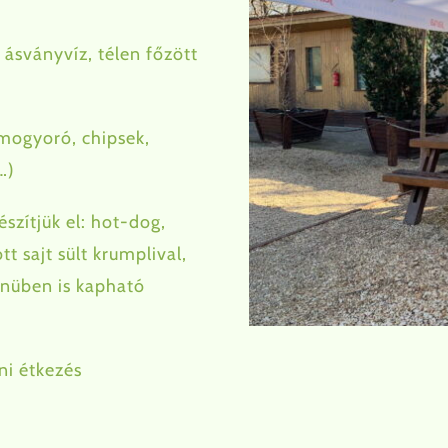
, ásványvíz, télen főzött
, mogyoró, chipsek,
…)
szítjük el: hot-dog,
t sajt sült krumplival,
enüben is kapható
ni étkezés