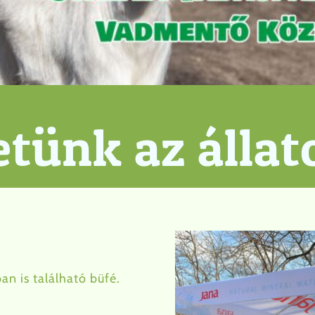
etünk az állat
 is található büfé.