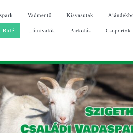
spark
Vadmentő
Kisvasutak
Ajándékbo
Büfé
Látnivalók
Parkolás
Csoportok