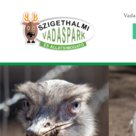
Kihagyás
Vada