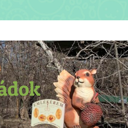
ládok