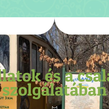
llatok és a csa
szolgálatában