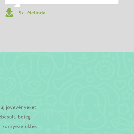
Sz. Melinda
új jövevényeket
ebesült, beteg
t környezetükbe.