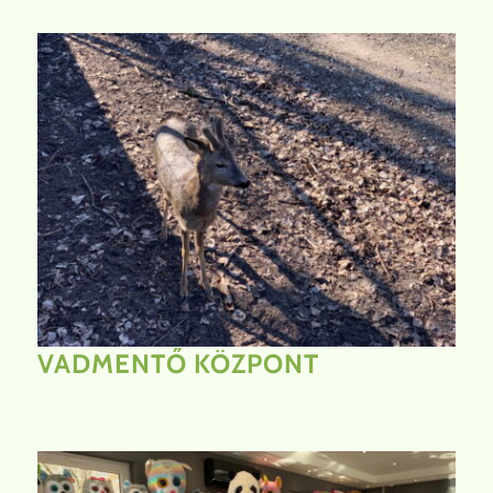
VADMENTŐ
KÖZPONT