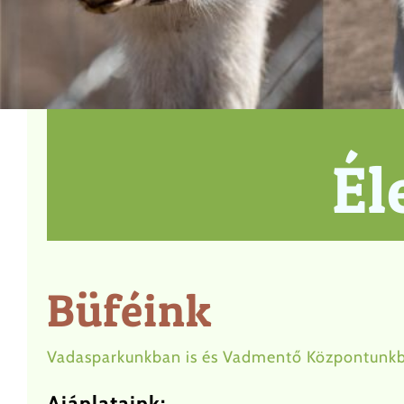
Él
Büféink
Vadasparkunkban is és Vadmentő Központunkban
Ajánlataink: