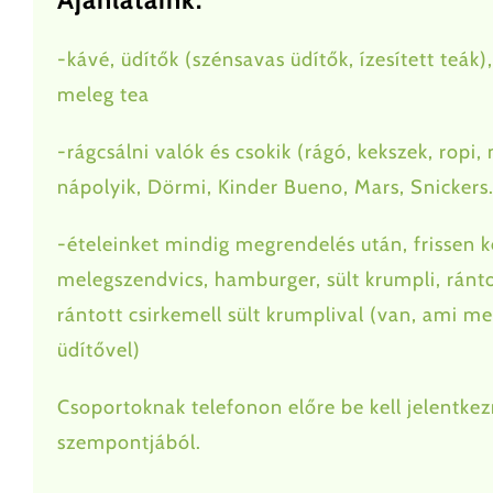
-kávé, üdítők (szénsavas üdítők, ízesített teák)
meleg tea
-rágcsálni valók és csokik (rágó, kekszek, ropi
nápolyik, Dörmi, Kinder Bueno, Mars, Snickers
-ételeinket mindig megrendelés után, frissen ké
melegszendvics, hamburger, sült krumpli, rántot
rántott csirkemell sült krumplival (van, ami m
üdítővel)
Csoportoknak telefonon előre be kell jelentkez
szempontjából.