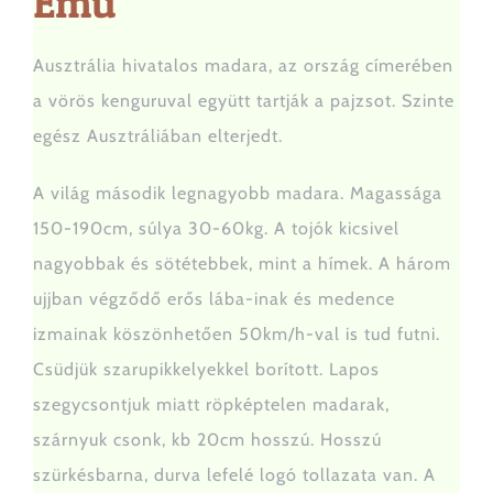
Emu
Állataink
Ausztrália hivatalos madara, az ország címerében
a vörös kenguruval együtt tartják a pajzsot. Szinte
Hírek
egész Ausztráliában elterjedt.
Büfé
A világ második legnagyobb madara. Magassága
150-190cm, súlya 30-60kg. A tojók kicsivel
Látnivalók
nagyobbak és sötétebbek, mint a hímek. A három
ujjban végződő erős lába-inak és medence
izmainak köszönhetően 50km/h-val is tud futni.
Parkolás
Csüdjük szarupikkelyekkel borított. Lapos
szegycsontjuk miatt röpképtelen madarak,
Csoportok
szárnyuk csonk, kb 20cm hosszú. Hosszú
szürkésbarna, durva lefelé logó tollazata van. A
Szabályzat