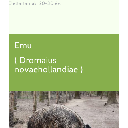
Élettartamuk: 20-30 év.
Emu
( Dromaius
novaehollandiae )