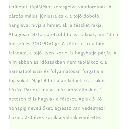
területet, táplálékot keresgélve vándorolnak. A
párzás május-júniusra esik, a tojó doboló
hangjával hívja a hímet, aki a fészket rakja.
Átlagosan 8-10 sötétzöld tojást raknak, ami 13 cm
hosszú és 700-900 gr. A költés csak a hím
feladata, a tojó ilyen-kor el is hagyhatja párját. A
hím ebben az időszakban nem táplálkozik, a
harmatból iszik és folyamatosan forgatja a
tojásokat. Majd 8 hét után kelnek ki a csíkos
fiókák. Pár óra múlva már lábra állnak és 1
hetesen el is hagyják a fészket. Apjuk 5-18
hónapig neveli őket, agresszívan védelmezi
fiókáit. 2-3 éves korukra válnak ivaréretté.