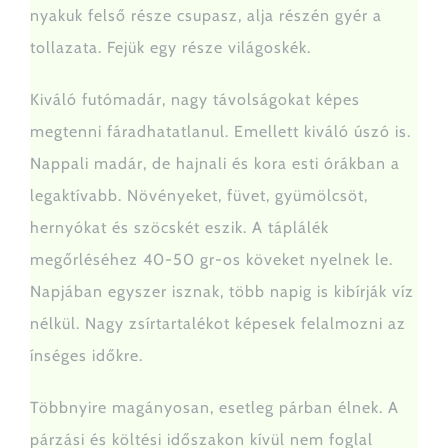
nyakuk felső része csupasz, alja részén gyér a
tollazata. Fejük egy része világoskék.
Támogatás
Kiváló futómadár, nagy távolságokat képes
Árak
megtenni fáradhatatlanul. Emellett kiváló úszó is.
Nappali madár, de hajnali és kora esti órákban a
Partnereink
legaktívabb. Növényeket, füvet, gyümölcsöt,
hernyókat és szöcskét eszik. A táplálék
Kapcsolat
megőrléséhez 40-50 gr-os köveket nyelnek le.
Napjában egyszer isznak, több napig is kibírják víz
1 %
nélkül. Nagy zsírtartalékot képesek felalmozni az
ínséges időkre.
Többnyire magányosan, esetleg párban élnek. A
párzási és költési időszakon kívül nem foglal