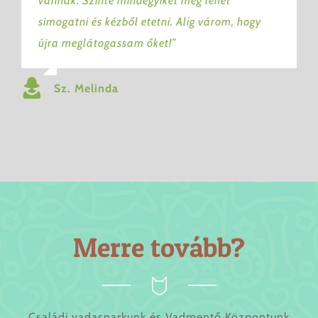
vannak. Szinte mindegyiket meg lehet
simogatni és kézből etetni. Alig várom, hogy
újra meglátogassam őket!”
Sz. Melinda
Merre tovább?
Családi vadasparkunk és Vadmentő Központunk