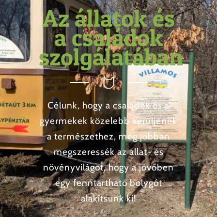
Az állatok és
a családok
szolgálatában
Célunk, hogy a családok és a
gyermekek közelebb kerüljenek
a természethez, még jobban
megszeressék az állat- és
növényvilágot, hogy a jövőben
egy fenntartható bolygót
alakítsunk ki!