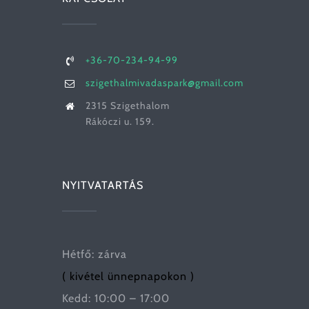
+36-70-234-94-99
szigethalmivadaspark@gmail.com
2315 Szigethalom
Rákóczi u. 159.
NYITVATARTÁS
Hétfő: zárva
( kivétel ünnepnapokon )
Kedd: 10:00 – 17:00