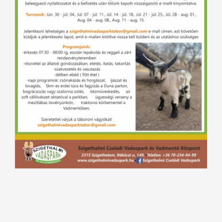
Állataink
Hírek
Büfé
Látnivalók
Parkolás
Csoportok
Szabályzat