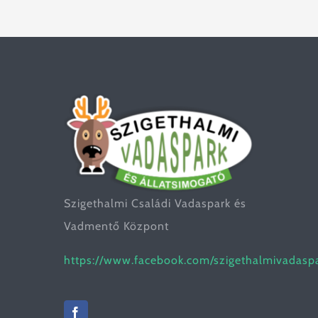
Támogatás
Árak
Partnereink
Kapcsolat
Szigethalmi Családi Vadaspark és
Vadmentő Központ
1 %
https://www.facebook.com/szigethalmivadasp