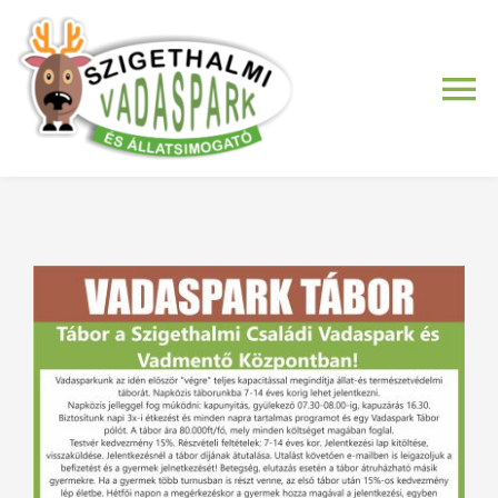
Kihagyás
Tog
Nav
Vadaspark
Vadmentő
Kisvasutak
Ajándékbolt
Tábor